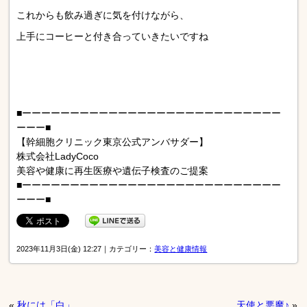
これからも飲み過ぎに気を付けながら、
上手にコーヒーと付き合っていきたいですね
■ーーーーーーーーーーーーーーーーーーーーーーーーーーー
ーーー■
【幹細胞クリニック東京公式アンバサダー】
株式会社LadyCoco
美容や健康に再生医療や遺伝子検査のご提案
■ーーーーーーーーーーーーーーーーーーーーーーーーーーー
ーーー■
2023年11月3日(金) 12:27｜カテゴリー：
美容と健康情報
«
秋には「白」
天使と悪魔♪
»