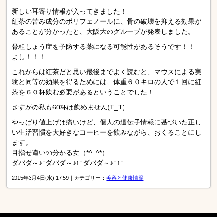
新しい耳寄り情報が入ってきました！
紅茶の苦み成分のポリフェノールに、骨の破壊を抑える効果が
あることが分かったと、大阪大のグループが発表しました。
骨粗しょう症を予防する薬になる可能性があるそうです！！
よし！！！
これからは紅茶だと思い最後までよく読むと、マウスによる実
験と同等の効果を得るためには、体重６０キロの人で１回に紅
茶を６０杯飲む必要があるということでした！
さすがの私も60杯は飲めません(T_T)
やっぱり値上げは痛いけど、個人の遺伝子情報に基づいた正し
い生活習慣を大好きなコーヒーを飲みながら、おくることにし
ます。
目指せ違いの分かる女（*^_^*）
ダバダ～♪↑ダバダ～♪↑↑ダバダ～♪↑↑↑
2015年3月4日(水) 17:59｜カテゴリー：
美容と健康情報