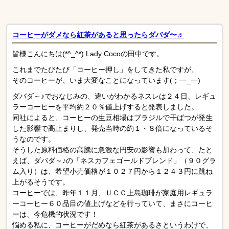
コーヒーがダメなら紅茶があると思ったらダバダ〜♬
皆様こんにちは(*^_^*) Lady Cocoの田中です。
これまでたびたび「コーヒー押し」をしてきた私ですが、
そのコーヒーが、いま大変なことになっています(；一_一)
ダバダ～♪でおなじみの、違いがわかるネスレは２４日、レギュ
ラーコーヒーを平均約２０％値上げすると発表しました。
同社によると、コーヒーの生豆相場はブラジルで干ばつが発生
した影響で高止まりし、発売当時の約１・８倍になっているそ
うなのです。
そうした原料価格の高騰に急激な円安の影響も加わって、たと
えば、ダバダ～♪の「ネスカフェゴールドブレンド」（９０グラ
ム入り）は、希望小売価格が１０２７円から１２４３円に跳ね
上がるそうです。
コーヒーでは、昨年１１月、ＵＣＣ上島珈琲が家庭用レギュラ
ーコーヒー６０品目の値上げなどを行っていて、まさにコーヒ
ーは、今危機的状況です！
悩める私に、コーヒーがだめなら紅茶があるさというわけで、