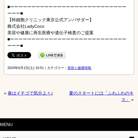
■ーーーーーーーーーーーーーーーーーーーーーーーーーーー
ーーー■
【幹細胞クリニック東京公式アンバサダー】
株式会社LadyCoco
美容や健康に再生医療や遺伝子検査のご提案
■ーーーーーーーーーーーーーーーーーーーーーーーーーーー
ーーー■
2024年6月1日(土) 10:51｜カテゴリー：
美容と健康情報
«
春はイチゴで気分上々♪
夏のスタートには「ふわふわのキ
ス」
»
MENU