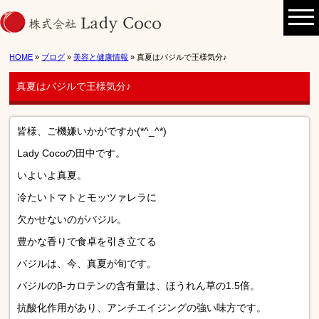
HOME
»
ブログ
»
美容と健康情報
» 真夏はバジルで王様気分♪
真夏はバジルで王様気分♪
皆様、ご機嫌いかがですか(*^_^*)
Lady Cocoの田中です。
いよいよ真夏。
冷たいトマトとモッツァレラに
欠かせないのがバジル。
豊かな香りで食卓を引き立てる
バジルは、今、真夏が旬です。
バジルのβ-カロテンの含有量は、ほうれん草の1.5倍。
抗酸化作用があり、アンチエイジングの強い味方です。