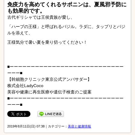
免疫力を高めてくれるサポニンは、夏風邪予防に
も効果的です。
古代ギリシャでは王侯貴族が愛し、
「ハーブの王様」と呼ばれるバジル。ラダに、タップリとバジ
ルを添えて、
王様気分で暑い夏を乗り切ってください！
■ーーーーーーーーーーーーーーーーーーーーーーーーーーー
ーーー■
【幹細胞クリニック東京公式アンバサダー】
株式会社LadyCoco
美容や健康に再生医療や遺伝子検査のご提案
■ーーーーーーーーーーーーーーーーーーーーーーーーーーー
ーーー■
2019年8月11日(日) 07:38｜カテゴリー：
美容と健康情報