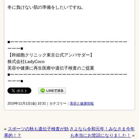
冬に負けない肌の準備をしたいですね。
■ーーーーーーーーーーーーーーーーーーーーーーーーーーー
ーーー■
【幹細胞クリニック東京公式アンバサダー】
株式会社LadyCoco
美容や健康に再生医療や遺伝子検査のご提案
■ーーーーーーーーーーーーーーーーーーーーーーーーーーー
ーーー■
2019年11月1日(金) 10:31｜カテゴリー：
美容と健康情報
«
スポーツの秋も遺伝子検査が効
さよなら令和元年！みなさま今年
果的！？
も本当にお世話になりました！
»