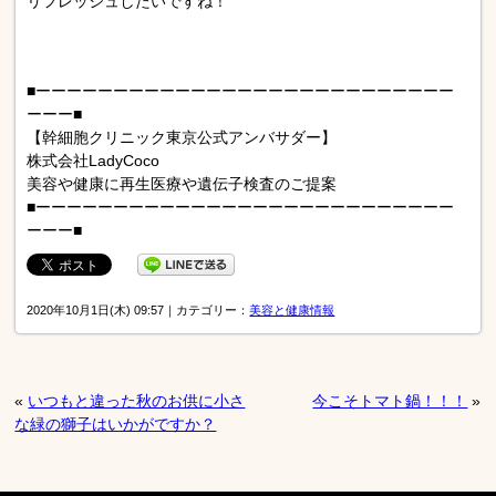
リフレッシュしたいですね！
■ーーーーーーーーーーーーーーーーーーーーーーーーーーー
ーーー■
【幹細胞クリニック東京公式アンバサダー】
株式会社LadyCoco
美容や健康に再生医療や遺伝子検査のご提案
■ーーーーーーーーーーーーーーーーーーーーーーーーーーー
ーーー■
2020年10月1日(木) 09:57｜カテゴリー：
美容と健康情報
«
いつもと違った秋のお供に小さ
今こそトマト鍋！！！
»
な緑の獅子はいかがですか？