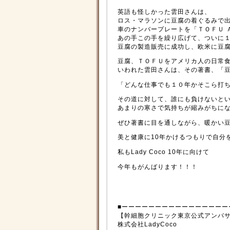
英語も怪しかった雲田さんは、
ロス・マラソンに豆腐の着ぐるみで
車のナンバープレートを「ＴＯＦＵ 
あの手この手を繰り広げて、ついに
豆腐の製造販売に成功し、欧米に豆
豆腐、ＴＯＦＵをアメリカ人の日常
いわれた雲田さんは、その著書、「豆
「どんな仕事でも１０年かそこら打
その道に対して、誰にも負けないと
あまりの寒さで気持ちが縮みがちに
ぜひ著書に目を通しながら、暖かい
美と健康に10年かけるつもりで自分
私もLady Coco 10年に向けて
今年もがんばります！！！
■ーーーーーーーーーーーーーーーー
【幹細胞クリニック東京公式アンバ
株式会社LadyCoco