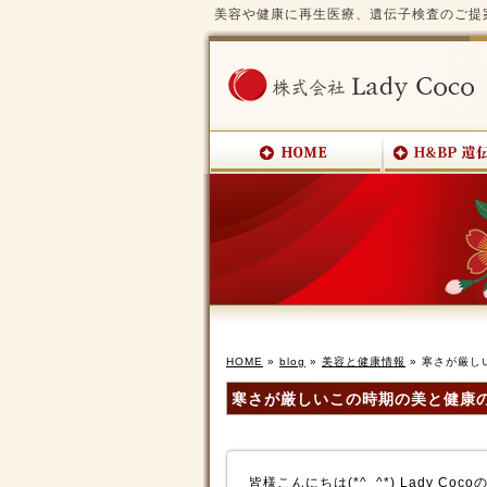
美容や健康に再生医療、遺伝子検査のご提案/株
HOME
»
blog
»
美容と健康情報
» 寒さが厳し
寒さが厳しいこの時期の美と健康の
皆様こんにちは(*^_^*) Lady Coc