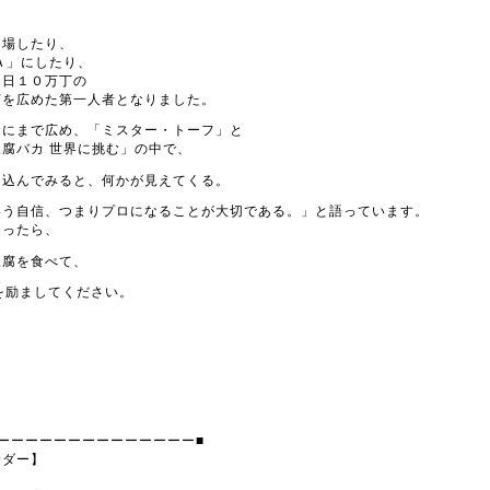
出場したり、
Ａ」にしたり、
１日１０万丁の
腐を広めた第一人者となりました。
食にまで広め、「ミスター・トーフ」と
腐バカ 世界に挑む」の中で、
ち込んでみると、何かが見えてくる。
いう自信、つまりプロになることが大切である。」と語っています。
なったら、
豆腐を食べて、
を励ましてください。
ーーーーーーーーーーーーーー■
サダー】