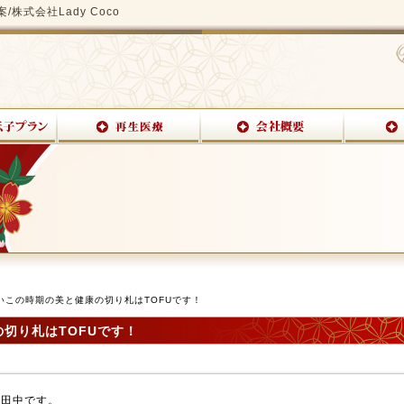
式会社Lady Coco
いこの時期の美と健康の切り札はTOFUです！
切り札はTOFUです！
oの田中です。