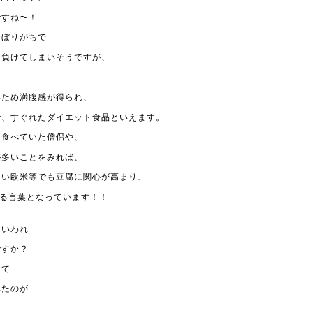
ですね〜！
さぼりがちで
に負けてしまいそうですが、
いため満腹感が得られ、
で、すぐれたダイエット食品といえます。
を食べていた僧侶や、
が多いことをみれば、
多い欧米等でも豆腐に関心が高まり、
する言葉となっています！！
といわれ
ですか？
して
れたのが