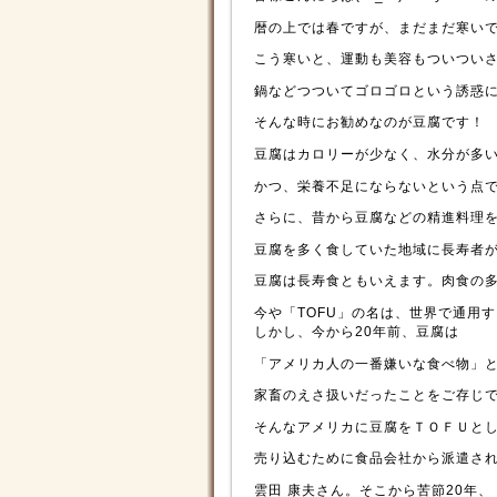
暦の上では春ですが、まだまだ寒い
こう寒いと、運動も美容もついつい
鍋などつついてゴロゴロという誘惑
そんな時にお勧めなのが豆腐です！
豆腐はカロリーが少なく、水分が多
かつ、栄養不足にならないという点
さらに、昔から豆腐などの精進料理
豆腐を多く食していた地域に長寿者
豆腐は長寿食ともいえます。肉食の
今や「TOFU」の名は、世界で通用
しかし、今から20年前、豆腐は
「アメリカ人の一番嫌いな食べ物」
家畜のえさ扱いだったことをご存じ
そんなアメリカに豆腐をＴＯＦＵと
売り込むために食品会社から派遣さ
雲田 康夫さん。そこから苦節20年、