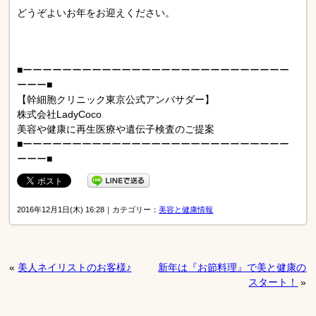
どうぞよいお年をお迎えください。
■ーーーーーーーーーーーーーーーーーーーーーーーーーーー
ーーー■
【幹細胞クリニック東京公式アンバサダー】
株式会社LadyCoco
美容や健康に再生医療や遺伝子検査のご提案
■ーーーーーーーーーーーーーーーーーーーーーーーーーーー
ーーー■
2016年12月1日(木) 16:28｜カテゴリー：
美容と健康情報
«
美人ネイリストのお客様♪
新年は『お節料理』で美と健康の
スタート！
»