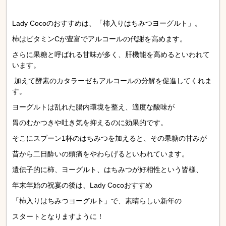
Lady Coco
のおすすめは、「柿入りはちみつヨーグルト」。
柿はビタミン
C
が豊富でアルコールの代謝を高めます。
さらに果糖と呼ばれる甘味が多く、肝機能を高めるといわれて
いま
す。
加えて酵素のカタラーゼもアルコールの分解を促進してくれま
す
。
ヨーグルトは乱れた腸内環境を整え、適度な酸味が
胃のむかつきや吐き気を抑えるのに効果的です。
そこにスプーン
1
杯のはちみつを加えると、その果糖の甘みが
昔から二日酔いの頭痛をやわらげるといわれています。
遺伝子的に柿、ヨーグルト、はちみつが好相性という皆様、
年末年始の祝宴の後は、
Lady Coco
おすすめ
「柿入りはちみつヨーグルト」で、素晴らしい新年の
スタートとなりますように！