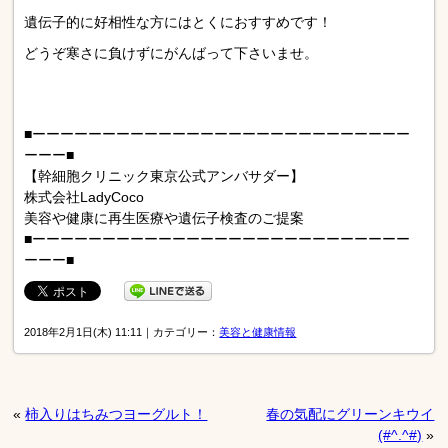
遺伝子的に好相性な方にはとくにおすすめです！
どうぞ寒さに負けずにがんばって下さいませ。
■ーーーーーーーーーーーーーーーーーーーーーーーーーーー
ーーー■
【幹細胞クリニック東京公式アンバサダー】
株式会社LadyCoco
美容や健康に再生医療や遺伝子検査のご提案
■ーーーーーーーーーーーーーーーーーーーーーーーーーーー
ーーー■
2018年2月1日(木) 11:11｜カテゴリー：
美容と健康情報
«
柿入りはちみつヨーグルト！
春の気配にグリーンキウイ
(#^.^#)
»