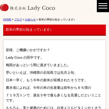
HOME
»
ブログ
»
お知らせ
» 新米の季節が始まっています♪
新米の季節が始まっています♪
皆様、ご機嫌いかがですか？
Lady Coco の田中です。
梅雨があっという間に過ぎていきました。
早いといえば、沖縄県の石垣島では先月上旬、
日本一早く、もう今年の新米が収穫されたそうです。
農水省によれば、今年の米の生産量は前年から６％増の
７１９万トンで、過去５年で最も多くなる見通しだということ
です。
もちろん、美と健康のためには、白米よりもビタミンやミネラ